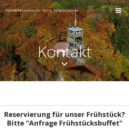
Zum
Inhalt
Gaststätte Luisenturm - Hütte, Borgholzhausen
springen
Kontakt
*
E
-
Reservierung für unser Frühstück?
M
Bitte "Anfrage Frühstücksbuffet"
a
i