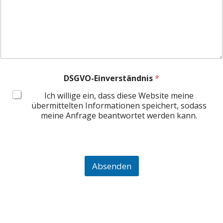
e
D
S
G
V
O
-
E
i
DSGVO-Einverständnis
*
n
v
Ich willige ein, dass diese Website meine
e
übermittelten Informationen speichert, sodass
r
meine Anfrage beantwortet werden kann.
s
t
ä
n
d
Absenden
n
i
s