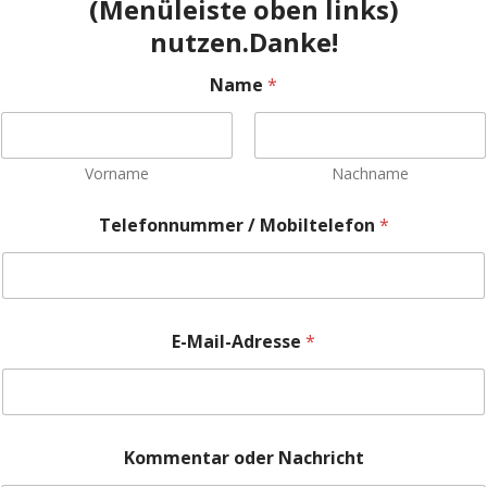
(Menüleiste oben links)
l
-
nutzen.Danke!
A
d
Name
*
r
e
s
s
Vorname
Nachname
e
*
E
Telefonnummer / Mobiltelefon
*
-
M
a
i
l
E-Mail-Adresse
*
-
A
d
r
e
s
Kommentar oder Nachricht
s